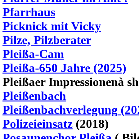
Pfarrhaus
Picknick mit Vicky
Pilze, Pilzberater
Pleißa-Cam
Pleißa-650 Jahre (2025)
Pleißaer
Impressionen
à
sh
Pleißenbach
Pleißenbachverlegung
(20
Polizeieinsatz
(2018)
Posaunenchor Pleißa
( Bil