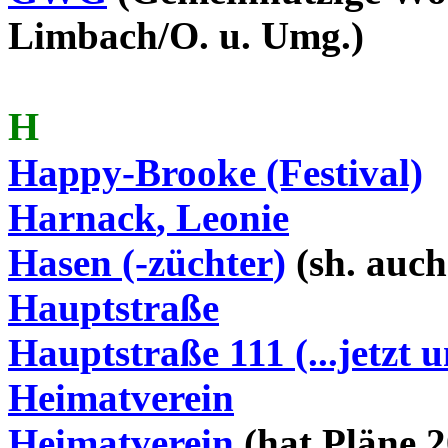
Limbach/O. u.
Umg
.)
H
Happy-Brooke (Festival)
Harnack
, Leonie
Hasen (-
züchter
)
(
sh
. auc
Hauptstraße
Hauptstraße 111 (...jetzt 
Heimatverein
Heimatverein
(hat Pläne 2