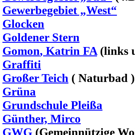
Gewerbegebiet „West“
Glocken
Goldener Stern
Gomon
, Katrin FA
(links 
Graffiti
Großer Teich
(
Naturbad
)
Grüna
Grundschule Pleißa
Günther, Mirco
GWG
(Gemeinnützige Wo