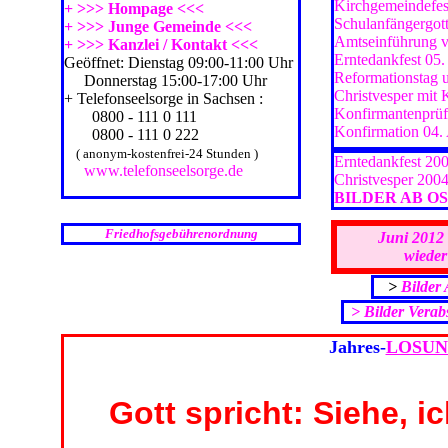
Kirchgemeindefes
+ >>> Hompage <<<
Schulanfängergott
+ >>> Junge Gemeinde <<<
Amtseinführung v
+ >>> Kanzlei / Kontakt <<<
Erntedankfest 05
Geöffnet: Dienstag 09:00-11:00 Uhr
Reformationstag 
Donnerstag 15:00-17:00 Uhr
Christvesper mit 
+ Telefonseelsorge in Sachsen :
Konfirmantenprüf
0800 - 111 0 111
Konfirmation 04. 
0800 - 111 0 222
( anonym-kostenfrei-24 Stunden )
Erntedankfest 20
www.telefonseelsorge.de
Christvesper 200
BILDER AB OS
Friedhofsgebührenordnung
Juni 2012 
wieder
>
Bilder
> Bilder Vera
Jahres-
LOSU
Gott spricht: Siehe, i