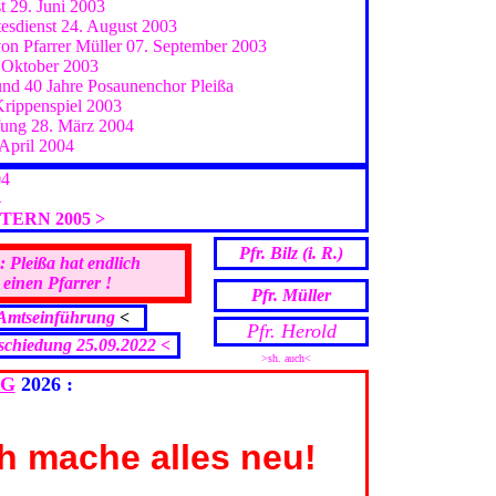
t 29. Juni 2003
esdienst 24. August 2003
on Pfarrer Müller 07. September 2003
. Oktober 2003
und 40 Jahre Posaunenchor Pleißa
Krippenspiel 2003
ung 28. März 2004
April 2004
04
4
TERN 2005 >
Pfr. Bilz (i. R.)
: Pleißa hat endlich
 einen Pfarrer !
Pfr. Müller
 Amtseinführung
<
Pfr. Herold
bschiedung 25.09.2022 <
>sh. auch<
NG
2026 :
ch mache alles neu!