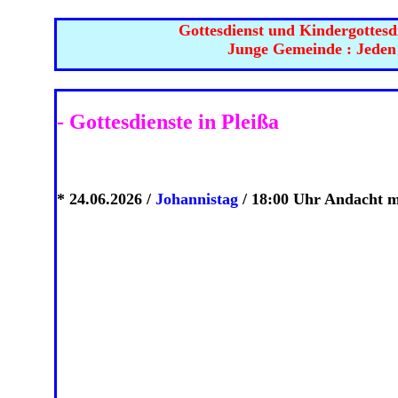
Gottesdienst und Kindergottesdi
Junge Gemeinde : Jeden Mi
- Gottesdienste in Pleißa
* 24.06.2026 /
Johannistag
/ 18:00 Uhr Andacht m