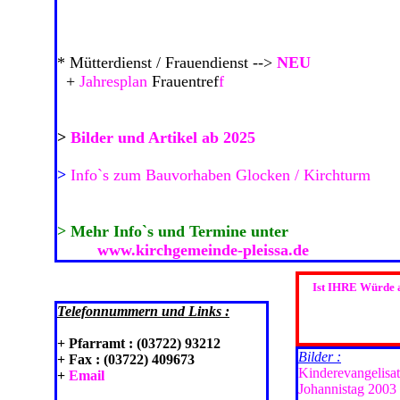
* Mütterdienst / Frauendienst -->
NEU
+
Jahresplan
Frauentref
f
>
Bilder und Artikel ab 2025
>
Info`s zum Bauvorhaben Glocken / Kirchturm
> Mehr Info`s und Termine unter
www.kirchgemeinde-pleissa.de
Ist IHRE Würde a
Telefonnummern und Links :
+ Pfarramt : (03722) 93212
Bilder :
+ Fax : (03722) 409673
Kinderevangelisat
+
Email
Johannistag 2003