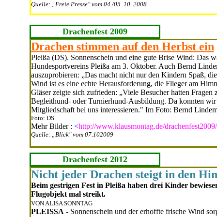
Quelle: „Freie Presse" vom 04./05. 10. 2008
Drachenfest 2009
Drachen stimmen auf den Herbst ein
Pleißa (DS). Sonnenschein und eine gute Bri­se Wind: Das wa
Hunde­sportvereins Pleißa am 3. Okto­ber. Auch Bernd Lind
auszuprobieren: „Das macht nicht nur den Kindern Spaß, die 
Wind ist es eine echte He­rausforderung, die Flieger am Himme
Gläser zeigte sich zufrieden: „Viele Besucher hat­ten Fragen
Begleithund- oder Turnierhund-Ausbildung. Da konnten wir 
Mitgliedschaft bei uns interessieren." Im Foto: Bernd Lin
Foto: DS
Mehr Bilder :
<
http://www.klausmontag.de/drachenfest2009
Quelle: „Blick" vom 07.102009
Drachenfest 2012
Nicht jeder Drachen steigt in den H
Beim gestrigen Fest in Pleißa haben drei Kinder bewie
Flugobjekt mal streikt.
VON ALISA SONNTAG
PLEISSA
- Sonnenschein und der er­hoffte frische Wind sorg