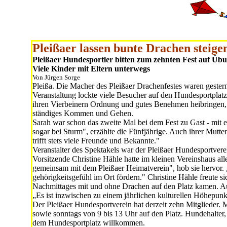
Pleißaer lassen bunte Drachen steige
Pleißaer Hundesportler bitten zum zehnten Fest auf Übu
Viele Kinder mit Eltern unterwegs
Von Jürgen Sorge
Pleißa. Die Macher des Pleißaer Drachenfestes waren gester
Veranstaltung lockte viele Besu­cher auf den Hundesportplat
ihren Vierbeinern Ordnung und gutes Beneh­men heibringen, l
ständiges Kommen und Ge­hen.
Sarah war schon das zweite Mal bei dem Fest zu Gast - mit e
sogar bei Sturm", erzählte die Fünfjährige. Auch ihrer Mutter
trifft stets viele Freunde und Bekannte."
Veranstalter des Spektakels war der Pleißaer Hundesportvere
Vorsit­zende Christine Hähle hatte im klei­nen Vereinshaus a
gemeinsam mit dem Pleißaer Heimatverein", hob sie her­vor. 
gehörigkeitsgefühl im Ort fördern." Christine Hähle freute si
Nachmittages mit und ohne Drachen auf den Platz kamen. Au
„Es ist inzwischen zu einem jährli­chen kulturellen Höhepun
Der Pleißaer Hundesportverein hat derzeit zehn Mitglieder. 
sowie sonntags von 9 bis 13 Uhr auf den Platz. Hundehalter
dem Hundesport­platz willkommen.