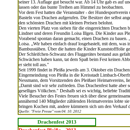
seiner 13. Auf­lage gut besucht war. Ab 14 Uhr gab es auf u
lassen oder das bunte Treiben am Himmel zu beobachten.
Vor dem Fest hatten die Veran­stalter - der Hundesportverei
Bas­teln von Drachen aufgerufen. Die Besitzer der selbst an
den schönsten Drachen mit kleinen Preisen be­lohnt.
Den vierten Platz von sieben für die eingereichten Drachen 
Lindner und deren Freundin Loisa Illgen. Die Kinder aus Ple
Vorabend spontan daran gemacht, einen Drachen zu bauen. „D
Loisa. „Wir haben einfach drauf los­gebastelt, mit dem, was
Bambusstäben. Über die hatten die Kinder Kunststofffolie g
Der Schleifchen-Schwanz des Fluggerä­tes bestand aus gefalte
Schwächen haben kann, tat dem Spaß beim Fest keinen Abbru
er sieht toll aus."
Seit 1999 findet in Pleißa jeweils am 3. Oktober ein Drachenfe
Eingemeindung von Pleißa in die Kreisstadt Limbach-Oberfr
Nessmann, dem Vorsitzenden des Pleißaer Heimatvereins, lie
„Damit sind wir sehr zufrieden. Das Drachenfest hatte aber s
geselliges Völkchen." Des­halb sei es wichtig, beliebte Tradi
Viele Besucher des Festes freuen sich über diese gemeinsam
annähernd 140 Mitglieder zählenden Heimat­vereins lobte sie 
bringen Kuchen mit, andere kümmern sich um den Verkauf de
Quelle: "Freie Presse" vom 04. 10. 2012
Drachenfest 2013