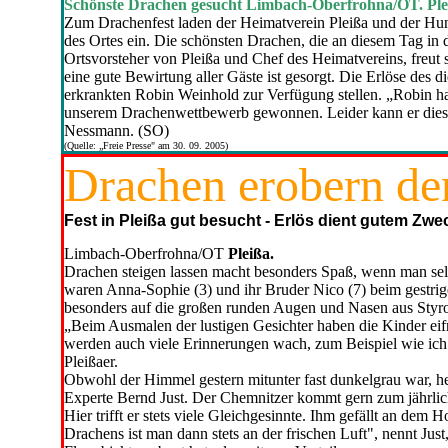
Schönste Drachen gesucht Limbach-Oberfrohna/OT. Ple
Zum Drachenfest laden der Heimatverein Pleißa und der Hu
des Ortes ein. Die schönsten Drachen, die an diesem Tag i
Ortsvorsteher von Pleißa und Chef des Heimatvereins, freut
eine gute Bewirtung aller Gäste ist gesorgt. Die Erlöse des 
erkrankten Robin Weinhold zur Verfügung stellen. „Robin ha
unserem Drachenwettbewerb gewonnen. Leider kann er dieses 
Nessmann. (SO)
(Quelle: „Freie Presse" am 30. 09. 2005)
Drachen erobern d
Fest in Pleißa gut besucht - Erlös dient gutem Zwe
Limbach-Oberfrohna/OT
Pleißa.
Drachen steigen lassen macht besonders Spaß, wenn man sel
waren Anna-Sophie (3) und ihr Bruder Nico (7) beim gestrige
besonders auf die großen runden Augen und Nasen aus Styr
„Beim Ausmalen der lustigen Gesichter haben die Kinder eif
werden auch viele Erinnerungen wach, zum Beispiel wie ich 
Pleißaer.
Obwohl der Himmel gestern mitunter fast dunkelgrau war, h
Experte Bernd Just. Der Chemnitzer kommt gern zum jährlich
Hier trifft er stets viele Gleichgesinnte. Ihm gefällt an de
Drachens ist man dann stets an der frischen Luft", nennt Jus