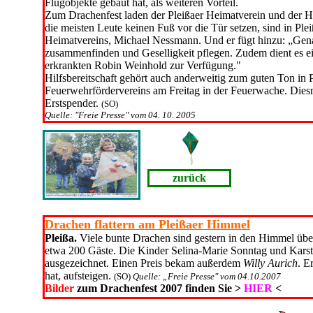
Flugobjekte gebaut hat, als weiteren Vorteil.
Zum Drachenfest laden der Pleißaer Heimatverein und der Hu
die meisten Leute keinen Fuß vor die Tür setzen, sind in Ple
Heimatvereins, Michael Nessmann. Und er fügt hinzu: „Genau
zusammenfinden und Geselligkeit pflegen. Zudem dient es e
erkrankten Robin Weinhold zur Verfügung."
Hilfsbereitschaft gehört auch anderweitig zum guten Ton in 
Feuerwehrfördervereins am Freitag in der Feuerwache. Die
Erstspender.
(SO)
Quelle: "Freie Presse" vom 04. 10. 2005
zurück
Drachen flattern am Pleißaer Himmel
Pleißa.
Viele bunte Drachen sind gestern in den Himmel übe
etwa 200 Gäste. Die Kin­der Selina-Marie Sonntag und Karst
ausgezeichnet. Einen Preis bekam außerdem
Willy Aurich
. E
hat, aufsteigen.
(SO)
Quelle: „Freie Presse" vom 04.10.2007
Bilder
zum Drachenfest 2007 finden Sie >
HIER
<