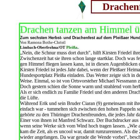
Drachenf
Drachen tanzen am Himmel üb
Zum sechsten Herbst- und Drachenfest auf dem Pleißaer Hun
Von Ramona Bothe-Christl
Limbach-Oberfrohna/OT
Pleißa
.
„Nein, die Schnur muss dort durch", hilft Kirsten Friedel 
Zwischenzeit hat sie ihren schon lange startklar. Doch was fe
gen Himmel fliegen lassen kann, ist in diesen Augenblicken 
Kirsten Friedel ist jedes Jahr dabei, wenn der Pleißaer Hei
Hundesportplatz Pleißa einladen. Das Wetter zeigte sich in den
Weise. Einmal, so ist von Ortsvorsteher Michael Nessmann z
Doch gestern schien die Sonne warm und strahlend vom herbs
Als er sich endlich zu Familie Friedel und den anderen Drach
die Lüfte.
Während Erik und sein Bruder Ciaran (9) gemeinsam mit ihren
einfach war - tummelten sich zwischen den hohen Pappeln s
gehörte zu den Thüringer Drachenfreunden, die jedes Jahr da
Einer von ihnen ist Manfred Schwarz. Der Buchdrucker aus Sta
wenn seine Werke sich vom Wind hoch tragen lassen. „Wie al
kam die Zeit, als es uncool war, damit rumzurennen. Als die 
wieder angefangen. Da war gerade die Wende vorbei", beschre