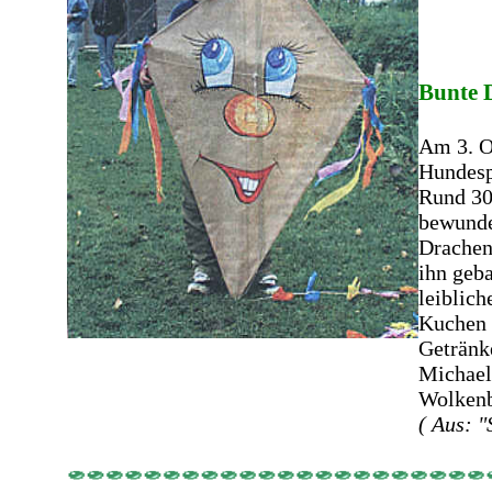
Bunte 
Am 3. O
Hundesp
Rund 30
bewunde
Drachen
ihn geba
leiblic
Kuchen 
Getränk
Michael
Wolkenb
( Aus: 