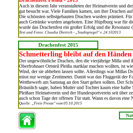
Drachenfest Pleißa - 2013
Auch in diesem Jahr veranstalteten der Heimatverein und de
gut besucht war. Viele Familien kamen, um ihre Drachen auf
Die schönsten selbstgebauten Drachen wurden prämiert. Für
auch Getränke wurden an­geboten. Eine Hüpfburg war für d
wurde das Drachenfest ein großer Erfolg und die Resonanz de
Text und Fotos: Claudia Dietrich - „Stadtspiegel" v. 24.102013
Drachenfest 2015
Schmetterling bleibt auf den Händen 
Der ungewöhnliche Drachen, den die vierjährige Milla und 
Oberfrohnaer Ortsteil Pleißa startklar machen wollten, ist wi
Wind, der sie abheben lassen sollte. Allerdings war Millas 
misst nur wenige Zentimeter. Damit war das Fluggerät der Fam
Wettbewerb am Samstag an den Start gehen sollten. Der Sch
Bräunlich sagte, haben Mutter und Tochter kaum eine halbe
Pleißaer Hei­matverein und der Hundesportver­ein seit über z
auch schon Tage der offenen Tür statt. Wann es da­von eine N
Quelle: „Freie Presse" vom 05.10.2015
Nav