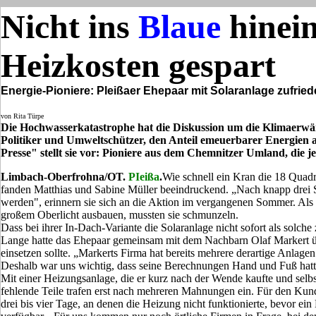
Nicht ins
Blaue
hinei
Heizkosten gespart
Energie-Pioniere: Pleißaer Ehepaar mit Solaranlage zufrie
von Rita Türpe
Die Hochwasserkatastrophe hat die Diskussion um die Klimaerw
Politiker und Umweltschützer, den Anteil emeuerbarer Energien 
Presse" stellt sie vor: Pioniere aus dem Chemnitzer Umland, die j
Limbach-Oberfrohna/OT.
PIeißa
.
Wie schnell ein Kran die 18 Quadra
fanden Matthias und Sabine Müller beeindruckend. „Nach knapp drei 
werden", erinnern sie sich an die Aktion im vergangenen Sommer. Als 
großem Oberlicht ausbauen, mussten sie schmunzeln.
Dass bei ihrer In-Dach-Variante die Solaranlage nicht sofort als solche
Lange hatte das Ehepaar gemeinsam mit dem Nachbarn Olaf Markert ü
einsetzen sollte. „Markerts Firma hat bereits mehrere derartige Anlagen
Deshalb war uns wichtig, dass seine Berechnungen Hand und Fuß hatten
Mit einer Heizungsanlage, die er kurz nach der Wende kaufte und selbs
fehlende Teile trafen erst nach mehreren Mahnungen ein. Für den Kund
drei bis vier Tage, an denen die Heizung nicht funktionierte, bevor e