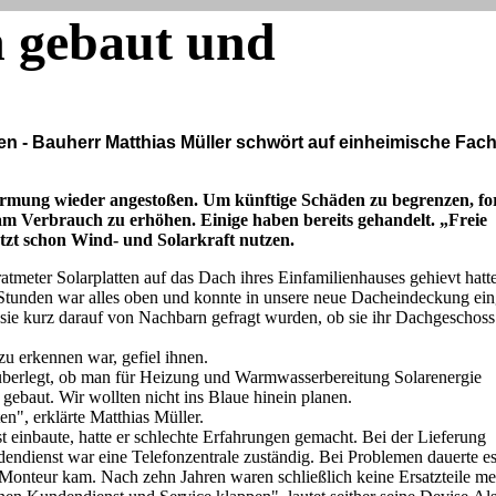
n gebaut und
den - Bauherr Matthias Müller schwört auf einheimische Fach
ärmung wieder angestoßen. Um künftige Schäden zu begrenzen, fo
am Verbrauch zu erhöhen. Einige haben bereits gehandelt. „Freie
etzt schon Wind- und Solarkraft nutzen.
tmeter Solarplatten auf das Dach ihres Einfamilienhauses gehievt hatte
Stunden war alles oben und konnte in unsere neue Dacheindeckung ein
sie kurz darauf von Nachbarn gefragt wurden, ob sie ihr Dachgeschoss
 zu erkennen war, gefiel ihnen.
berlegt, ob man für Heizung und Warmwasserbereitung Solarenergie
 gebaut. Wir wollten nicht ins Blaue hinein planen.
", erklärte Matthias Müller.
t einbaute, hatte er schlechte Erfahrungen gemacht. Bei der Lieferung
endienst war eine Telefonzentrale zuständig. Bei Problemen dauerte es
in Monteur kam. Nach zehn Jahren waren schließlich keine Ersatzteile m