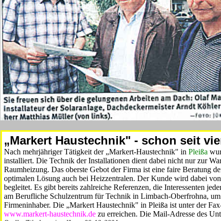
„Markert Haustechnik" - schon seit vie
Nach mehrjähriger Tätigkeit der „Markert-Haustechnik" in
Pleißa
wur
installiert. Die Technik der Installationen dient dabei nicht nur zur
Raumheizung. Das oberste Gebot der Firma ist eine faire Beratung d
optimalen Lösung auch bei Heizzentralen. Der Kunde wird dabei von d
begleitet. Es gibt bereits zahlreiche Referenzen, die Interessenten jed
am Berufliche Schulzentrum für Technik in Limbach-Oberfrohna, um
Firmeninhaber. Die „Markert Haustechnik" in Pleißa ist unter der F
www.markert-haustechnik.de
zu erreichen. Die Mail-Adresse des Un