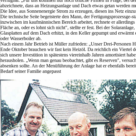
verfügbar. „Für uns kommen nur noch örtliche Firmen in Frage, bei den
abzeichnete, dass an Heizungsanlage und Dach etwas getan werden mus
Die Idee, aus Sonnenenergie Strom zu erzeugen, diesen ins Netz einzus
Die technische Seite begeisterte den Mann, der Fertigungsprozessge-st
inzwischen im kaufmännischen Bereich arbeitet, rechnete er allerdings
Fläche an, oder es lohnt sich nicht", stellte er fest. Bei der Solaran
Glasplatten auf dem Dach erhitzt, in den Keller gepumpt und erwärmt 
oder Wasserboiler ab.
Nach einem Jahr Betrieb ist Müller zufrieden: „Unser Drei-Personen H
Ende Oktober brauchen wir fast kein Heizöl. Da reichlich ein Viertel
sich unsere Investition in spätestens viereinhalb Jahren amortisiert ha
herausholen. „Wenn man genau beobachtet, gibt es Reserven", versuc
absenken sollte. An der Menüführung der Anlage hat er ebenfalls bere
Bedarf seiner Familie angepasst