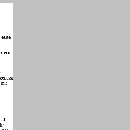
leute
rdern
,
gepasst
 mit
 oft
ehr