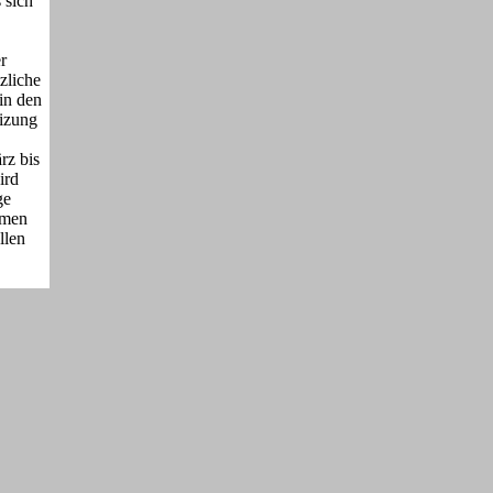
 sich
r
zliche
 in den
eizung
rz bis
ird
ge
umen
llen