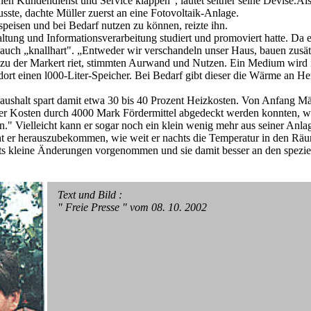
en Kundendienst und Service klappen", lautet seither seine Devise.Als
ste, dachte Müller zuerst an eine Fotovoltaik-Anlage.
peisen und bei Bedarf nutzen zu können, reizte ihn.
altung und Informationsverarbeitung studiert und promoviert hatte. Da e
 auch „knallhart". „Entweder wir verschandeln unser Haus, bauen zusät
lage, zu der Markert riet, stimmten Aurwand und Nutzen. Ein Medium wird
dort einen l000-Liter-Speicher. Bei Bedarf gibt dieser die Wärme an H
aushalt spart damit etwa 30 bis 40 Prozent Heizkosten. Von Anfang Mä
 der Kosten durch 4000 Mark Fördermittel abgedeckt werden konnten, w
ben." Vielleicht kann er sogar noch ein klein wenig mehr aus seiner Anla
ht er herauszubekommen, wie weit er nachts die Temperatur in den Rä
its kleine Änderungen vorgenommen und sie damit besser an den spezie
Text und Bild :
" Freie Presse " vom 08. 10. 2002