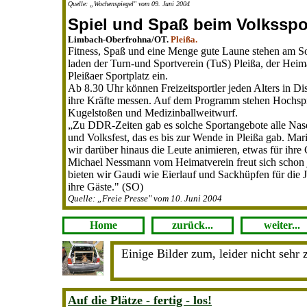
Quelle: „Wochenspiegel" vom 09. Juni 2004
Spiel und Spaß beim Volksspo
Limbach-Oberfrohna/OT.
Pleißa.
Fitness, Spaß und eine Menge gute Laune stehen am So
laden der Turn-und Sportverein (TuS) Pleißa, der Heima
Pleißaer Sportplatz ein.
Ab 8.30 Uhr können Freizeitsportler jeden Alters in Di
ihre Kräfte messen. Auf dem Programm stehen Hochspr
Kugelstoßen und Medizinballweitwurf.
„Zu DDR-Zeiten gab es solche Sportangebote alle Nase
und Volksfest, das es bis zur Wende in Pleißa gab. Mar
wir darüber hinaus die Leute animieren, etwas für ihre
Michael Nessmann vom Heimatverein freut sich schon 
bieten wir Gaudi wie Eierlauf und Sackhüpfen für die J
ihre Gäste." (SO)
Quelle: „Freie Presse" vom 10. Juni 2004
Home
zurück...
weiter...
Einige Bilder zum, leider nicht sehr 
Auf die Plätze - fertig - los!