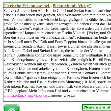
Tierische Erlebnisse bei „Picknick mit Vicky"
Seit vier Jahren leben Ann-Katrin Gabel und Stefan Kochen auf ein
habe als Kind schon hier gespielt, weil Verwandte von mir in der Nä
zum Verkauf steht, haben wir nicht lange gezögert", erzählte sie. 
große Grundstück gekauft, sind eingezogen und haben zuerst das Ha
gebäuden weiter", ergänzt ihr Lebensgefährte. So wurden die Ställe
eigentlichen Hauptakteure einziehen: Eselin Viktoria {Vicky) und S
aber das Pony mussten wir mit dazu nehmen", schmunzelten beide. D
recht schnell noch Esel Erik und Pony Peppino hin­zu, die alle gut
eigene und fremde Katzen, Hasen sowie Hühner, die alle zusammen a
Ann-Katrin Gabel und Stefan Kochen, die beide in der Veranstaltung
Hof ein. Außerdem können die urige Tenne und der weitläufige Kaffe
vom Kindergeburtstag bis zur Hochzeit ist alles möglich. Bis 60 Pers
Gastroküche können mit
genutzt werden. „Zudem bieten wir auch g
unseren Tieren an und arbeiten gern mit Kindergärten, Horten sowie 
tolles Erlebnis auf unserem. Hof mit den Tieren in Kontakt zu komm
„Krümelkiste" gab es schon einige tolle Termine. Nun freuen sich b
Kathrin Meuche und Eselin Vicky zum Muttertag (10. Mai) sowie auf
Getränken, Kuchen, Rostern und Livemusik verwöhnt werden. Für de
„RB2" geplant. Mehr Infos zum Hof und zu den einzelnen Veranstal
www.picknick-mit-vicky.de
„Stadtspiegel"; 25.04.2026
Pleissa wie es ist