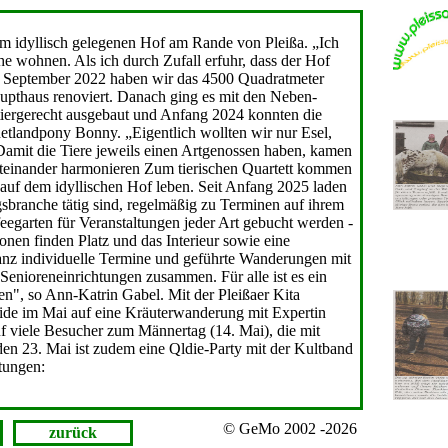
em idyllisch gelegenen Hof am Rande von Pleißa. „Ich
he wohnen. Als ich durch Zufall erfuhr, dass der Hof
„Im September 2022 haben wir das 4500 Quadratmeter
upthaus renoviert. Danach ging es mit den Neben­
 tiergerecht ausgebaut und Anfang 2024 konnten die
hetlandpony Bonny. „Eigentlich wollten wir nur Esel,
amit die Tiere jeweils einen Artgenossen haben, kamen
 miteinander harmonieren Zum tierischen Quartett kommen
uf dem idyllischen Hof leben. Seit Anfang 2025 laden
sbranche tätig sind, regelmä­ßig zu Terminen auf ihrem
egarten für Veranstal­tungen jeder Art gebucht werden -
onen finden Platz und das Interieur sowie eine
anz individuelle Termine und geführte Wanderungen mit
Senioren­einrichtungen zusammen. Für alle ist es ein
en", so Ann-Katrin Gabel. Mit der Pleißaer Kita
eide im Mai auf eine Kräuterwanderung mit Expertin
 viele Be­sucher zum Männertag (14. Mai), die mit
n 23. Mai ist zudem eine Qldie-Party mit der Kultband
tungen:
© GeMo 2002 -2026
zurück