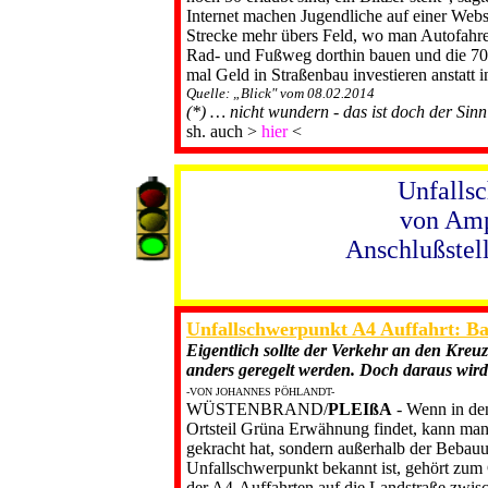
Inter­net machen Jugendliche auf ei­ner We
Strecke mehr übers Feld, wo man Autofahrer 
Rad- und Fußweg dorthin bauen und die 70 la
mal Geld in Straßenbau investieren an­statt 
Quelle: „Blick" vom 08.02.2014
(*) … nicht wundern - das ist doch der Si
sh. auch >
hier
<
Unfallsc
von Amp
Anschlußstel
Unfallschwerpunkt A4 Auffahrt: B
Eigentlich sollte der Verkehr an den Kre
anders geregelt werden. Doch daraus wird
-VON JOHANNES PÖHLANDT-
WÜSTENBRAND/
PLEIßA
- Wenn in den
Ortsteil Grüna Erwähnung findet, kann man f
gekracht hat, sondern außerhalb der Bebauu
Unfallschwerpunkt bekannt ist, ge­hört zu
der A4-Auffahrten auf die Landstraße zwis