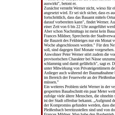
auswirkt", betont er.
Zunächst versteht Werner nicht, wieso für 
angesetzt wird. Er sei sich sicher, dass es a
fortschrittlich, dass das Bauamt mittels Ort
darauf vorbereiten kann", findet Werner. Auß
einer Zeit von 6 bis 22 Uhr ausgeführt werd
Aber schon Nachmittags ist meist kein Bauar
Frances Mildner, Sprecherin der Stadtverwal
die Bauzeit des Feld­steiges nur ein Monat 
Woche abgeschlos­sen werden." Für den Neub
soll, sind da­gegen fünf Monate vorgesehen.
Anwohner Peter Werner stört zu­dem die von
provisorischen Charakter bei Nässe unzumut
schlammig und damit gefähr­lich", sagt er. 
unter Mitwirkung von Privateigentümern des 
Anlieger auch während der Baumaßnahme bis 
im Bereich der Feu­erwehr an der Pleißenbac
müssen."
Ein weiteres Problem sieht Wer­ner in der 
gesperrten Bauabschnitt ein paar Meter weit
zufolge viele ältere Menschen, die ohnehin 
ist der Stadt of­fenbar bekannt. „Aufgrund 
der Kompromiss gefunden werden, dass die 
Pleißenbach bereitzustellen sind und von d
Frances Mildner. Man habe den Baubetrieb 