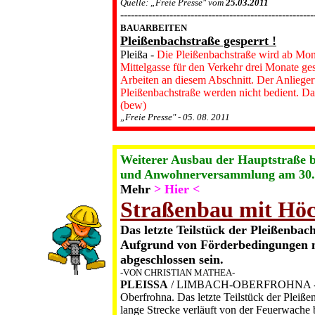
Quelle: „Freie Presse" vom
25.03.2011
-------------------------------------------------------
BAUARBEITEN
Pleißenbachstraße gesperrt !
Pleißa -
Die Pleißen­bachstraße wird ab Mont
Mittelgasse für den Ver­kehr drei Monate ge
Arbeiten an die­sem Abschnitt. Der Anliegerv
Pleißenbachstraße werden nicht bedient. Dafü
(bew)
„Freie Presse" - 05. 08. 2011
Weiterer Ausbau der Hauptstraße bi
und Anwohnerversammlung am 30.
Mehr
> Hier <
Straßenbau mit Höc
Das letzte Teilstück der Pleißenbac
Aufgrund von Förderbedingungen m
abgeschlossen sein.
-VON CHRISTIAN MATHEA-
PLEISSA
/ LIMBACH-OBERFROHNA - Es is
Oberfrohna. Das letzte Teilstück der Pleiße
lange Strecke verläuft von der Feuerwache b