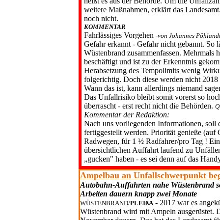
heißt es aus der Behör­de. Um die Unfallzah
weitere Maßnahmen, er­klärt das Landesamt. 
noch nicht.
KOMMENTAR
Fahrlässiges Vorgehen
-von Johannes Pöhland
Gefahr erkannt - Gefahr nicht gebannt. So l
Wüsten­brand zusammenfassen. Mehrmals ha
be­schäftigt und ist zu der Erkenntnis gek
Herabsetzung des Tempolimits wenig Wirkun
folgerichtig. Doch diese werden nicht 2018 
Wann das ist, kann allerdings niemand sage
Das Unfallrisiko bleibt somit vor­erst so hoch
überrascht - erst recht nicht die Behörden.
Q
Kommentar der Redaktion:
Nach uns vorliegenden Informationen, soll 
fertiggestellt werden. Priorität genieße (a
Radwegen, für 1 ½ Radfahrer/pro Tag ! Ein u
übersichtlichen Auffahrt laufend zu Unfäll
„gucken" haben - es sei denn auf das Hand
Ampelbau an Unfallschwerpunkt be
Autobahn-Auffahrten nahe Wüstenbrand sol
Arbeiten dauern knapp zwei Monate
- 2017 war es angekü
WÜSTENBRAND/
PLEIßA
Wüstenbrand wird mit Ampeln aus­gerüstet. D