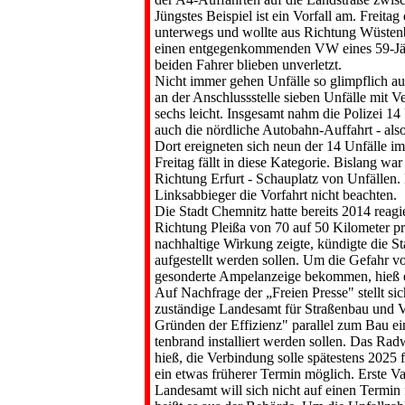
Jüngstes Beispiel ist ein Vorfall am. Freit
unterwegs und wollte aus Richtung Wüstenbr
einen entgegenkom­menden VW eines 59-Jä
beiden Fahrer blie­ben unverletzt.
Nicht immer gehen Unfälle so glimpflich a
an der Anschlussstelle sieben Unfälle mit Ve
sechs leicht. Insge­samt nahm die Polizei 1
auch die nördliche Autobahn-Auffahrt - also 
Dort ereigneten sich neun der 14 Unfälle 
Freitag fällt in diese Kategorie. Bislang wa
Richtung Erfurt - Schauplatz von Unfällen.
Linksabbieger die Vorfahrt nicht be­achten.
Die Stadt Chemnitz hatte bereits 2014 reagi
Richtung Pleißa von 70 auf 50 Kilometer pr
nachhaltige Wirkung zeigte, kündigte die S
aufgestellt werden sollen. Um die Gefahr vo
gesonderte Ampelanzei­ge bekommen, hieß e
Auf Nachfrage der „Freien Presse" stellt sic
zuständige Landesamt für Straßen­bau und Ve
Gründen der Effizienz" parallel zum Bau e
tenbrand installiert werden sollen. Das R
hieß, die Verbindung solle spä­testens 2025
ein etwas früherer Termin möglich. Erste Va
Landesamt will sich nicht auf einen Termin f