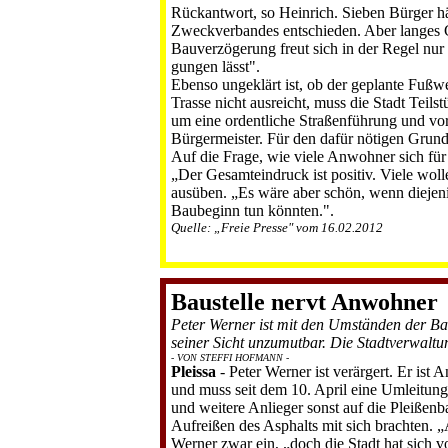
Rückantwort, so Heinrich. Sieben Bürger hä
Zweckverbandes entschieden. Aber langes G
Bauverzögerung freut sich in der Re­gel nur
gungen lässt".
Ebenso ungeklärt ist, ob der ge­plante Fuß
Trasse nicht ausreicht, muss die Stadt Tei
um eine ordentliche Stra­ßenführung und vo
Bürgermeister. Für den dafür nötigen Grund
Auf die Frage, wie viele Anwoh­ner sich für 
„Der Gesamteindruck ist posi­tiv. Viele wo
ausüben. „Es wäre aber schön, wenn diejenig
Baubeginn tun könnten.".
Quelle: „Freie Presse" vom 16.02.2012
Baustelle nervt Anwohner
Peter Werner ist mit den Umständen der Baua
seiner Sicht unzumut­bar. Die Stadtverwaltu
- VON STEFFI HOFMANN -
Pleissa
- Peter Wer­ner ist verärgert. Er ist
und muss seit dem 10. April eine Umleitung 
und wei­tere Anlieger sonst auf die Pleißenb
Aufreißen des Asphalts mit sich brachten. „A
Werner zwar ein, „doch die Stadt hat sich 