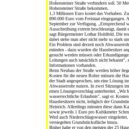
Hohensteiner Straße verhindern soll. 50 Me
Hohensteiner Straße bekommen.
1,3 Millionen Euro kostet das Vorhaben. Zu
890.000 Euro vom Frei­staat eingegangen. A
September zur Verfü­gung. „Entsprechend wu
Ausschreibung extrem beschleunigt, damit 
sagt Bür­germeister Lothar Hohlfeld. Die re
da­bei stehe man aber nicht mehr so stark un
Ein Problem sind derzeit noch Abwasserrohr
münden - dazu wurden die Hausbesitzer ang
gesucht werden müssen oder Erkundigungen e
Leitungen auch tatsächlich nicht bekannt", 
Informationen vorhanden.
Beim Neubau der Straße werden höher liegend
Kosten für die neuen Rohre müssen die Ha
der Stadt angesprochen, um ei­ne Lösung ins
Abwasserrohr nutzen. In zwei Sitzungen im 
einen Lösungsvor­schlag unterbreitet. „Wi
wasserrechtliche Erlaubnis", sagt er. Kost
Hausbesitzern nicht, lediglich der Grundst
Heinrich. Allerdings müssten diese dann K
sowie jeweils 1 Eu­ro pro Kubikmeter Schm
Wird auch Niederschlagswasser ein­geleitet
versiegelten Grund­stücksfläche hinzu.
Bisher habe er von den meisten der 25 Hausb