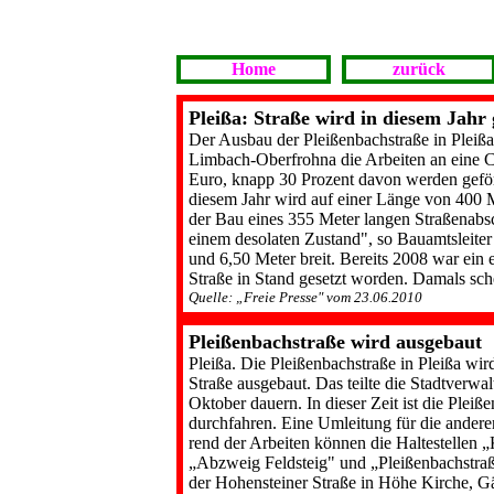
Home
zurück
Pleißa: Straße wird in diesem Jahr
Der Ausbau der Pleißenbachstraße in Pleißa 
Limbach-Oberfrohna die Arbeiten an eine 
Euro, knapp 30 Prozent davon werden ge­förd
diesem Jahr wird auf einer Länge von 400 M
der Bau eines 355 Meter langen Straßenabsch
einem desolaten Zustand", so Bau­amtsleit
und 6,50 Meter breit. Bereits 2008 war ein 
Straße in Stand gesetzt worden. Da­mals sch
Quelle: „Freie Presse" vom 23.06.2010
Pleißenbachstraße wird ausgebaut
Pleißa. Die Pleißenbachstraße in Pleißa wi
Straße ausgebaut. Das teilte die Stadtverw
Oktober dauern. In die­ser Zeit ist die Plei
durchfahren. Ei­ne Umleitung für die ander
rend der Arbeiten können die Haltestellen 
„Abzweig Feldsteig" und „Pleißenbachstraße
der Hohensteiner Straße in Höhe Kir­che, G