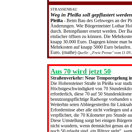
STRASSENBAU
Weg in Pleißa soll gepflastert werden
Pleißa
- Beim Bau
des Gehweges an der Ple
Änderungen. Wie Bürgermeister Lothar Hohl
durch. Betonpflaster ersetzt werden. Der Ba
einfacher öffnen zu können. Die Mehrkosten
knapp 30.000 Euro. Dagegen könne man bei A
Mehrkosten auf knapp 5000 Euro belaufen. I
Euro. (rnathe)
Quelle: „Freie Presse" vom 11.09
Aus 70 wird jetzt 50
Straßenverkehr: Neue Temporegelung in P
Die Hohensteiner Straße in Pleißa war stadt
Höchstgeschwindigkeit von 70 Stundenkilo
erforderlich, diese 70 auf 50 Stundenkilome­
benutzungspflichtige Radwege vorhanden se
Weiterhin seien Abbiegestreifen für Linksab
Erfordernisse aber alle nicht vorliegen und
ver­pflichtet, die 70 Kilometer pro Stunde a
Diese Umstellung sorgt bei einigen Bürgern 
nicht wun­dern, wenn demnächst genau an der
noch 50 erlaubt sind, ein Blitzer steht", sa