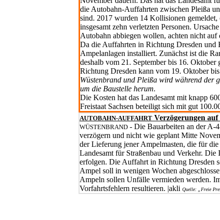
November dauern. Das hat das Lan­desamt für 
die Autobahn-Auffahrten zwi­schen Pleißa und
sind. 2017 wurden 14 Kollisionen gemeldet, 
insgesamt zehn verletzten Personen. Ursache s
Auto­bahn abbiegen wollen, achten nicht auf
Da die Auffahrten in Richtung Dresden und Er
Ampelanlagen installiert. Zunächst ist die R
deshalb vom 21. September bis 16. Oktober ge
Richtung Dresden kann vom 19. Oktober bis
Wüstenbrand und Pleißa wird während
der g
um die Baustelle herum.
Die Kosten hat das Landesamt mit knapp 600
Freistaat Sachsen beteiligt sich mit gut 100.
Verzögerungen auf 
AUTOBAHN-AUFFAHRT
- Die Bauarbeiten an der A-4
WÜSTENBRAND
verzögern und nicht wie geplant Mitte Novem
der Lieferung jener Ampelmasten, die für die 
Landesamt für Straßen­bau und Verkehr. Die I
erfolgen. Die Auf­fahrt in Richtung Dresden 
Ampel soll in wenigen Wochen abgeschlossen
Ampeln sollen Unfälle vermieden werden. Imm
Vorfahrtsfehlern resultieren. |akli
Quelle: „Freie Pr