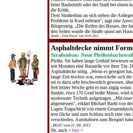
beim Baubetrieb oder der Stadt bei einem k
die Kritik.
Dem Straßenbau an sich stehen die Anlieger
Probleme in Kauf nehmen", sagt eine Anwo
Bürgersteig. „Die Reifen des Busses, der hie
den Seiten wurde die Straße quasi ans Hau
Quelle: „Freie Presse" vom 10.05.2012
Asphaltdecke nimmt Form
Straßenbau: Neue Pleißenbachstra
Pleißa. Sie ha­ben lange Geduld bewiesen 
seit Monaten eine Baustelle vor ihrer Tür. 
Asphaltdecke nötig. „Wenn es geregnet ha
lange Zeit trocken war, entwickelte sich di
sei es dazu sehr beschwerlich gewesen, über
Seit letzter Woche geht es nun zügig voran
dunk­le, etwa 170 Grad heiße Masse, wird in
modernster Technik aufge­tragen. „Mit eine
abgemessen", erklärt Michael Barth von de
Lagen Tragschicht von einem Gesamtdurchme
tern Dicke und zum Schluss noch eine vier Z
verschieden. Auto­bahnen zum Beispiel haben
„Blick" vom 11. 08. 2012
Sh. auch >
hier
<