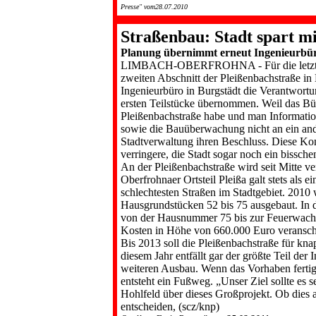
Presse" vom28.07.2010
Straßenbau: Stadt spart m
Planung übernimmt erneut Ingenieurbür
LIMBACH-OBERFROHNA - Für die letz­ten 
zweiten Abschnitt der Pleißenbachstraße in
Ingenieurbü­ro in Burgstädt die Verantwort
ersten Teilstü­cke übernommen. Weil das Bü
Pleißenbachstraße habe und man Information
sowie die Bau­überwachung nicht an ein an
Stadtverwaltung ih­ren Beschluss. Diese Ko
verringere, die Stadt sogar noch ein bissch
An der Pleißenbachstraße wird seit Mitte v
Oberfrohnaer Ortsteil Pleißa galt stets als e
schlechtesten Straßen im Stadtge­biet. 201
Hausgrundstücken 52 bis 75 ausgebaut. In d
von der Hausnummer 75 bis zur Feuerwache 
Kosten in Höhe von 660.000 Euro veransch
Bis 2013 soll die Pleißenbachstra­ße für kn
diesem Jahr entfällt gar der größte Teil de
weiteren Ausbau. Wenn das Vor­haben fertig 
entsteht ein Fußweg. „Unser Ziel sollte es s
Hohlfeld über dieses Großprojekt. Ob dies 
entscheiden, (scz/knp)