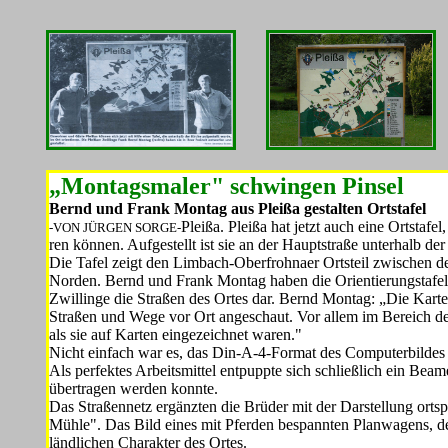
„Montagsmaler" schwingen Pinsel
Bernd und Frank Montag aus Pleißa gestalten Ortstafel
Plei­ßa. Pleißa hat jetzt auch eine Orts­taf
-VON JÜRGEN SORGE-
ren können. Aufgestellt ist sie an der Hauptstraße unterhalb der 
Die Tafel zeigt den Limbach-Oberfrohnaer Ortsteil zwischen 
Norden. Bernd und Frank Montag haben die Orientierungstafel en
Zwillinge die Straßen des Ortes dar. Bernd Montag: „Die Kart
Straßen und Wege vor Ort angeschaut. Vor allem im Be­reich 
als sie auf Karten eingezeich­net waren."
Nicht einfach war es, das Din-A-4-Format des Computerbil­des
Als perfektes Arbeitsmittel entpuppte sich schließlich ein Beam
übertragen werden konnte.
Das Straßennetz ergänzten die Brüder mit der Darstellung orts
Mühle". Das Bild eines mit Pferden be­spannten Planwagens, deu
ländlichen Charakter des Ortes.