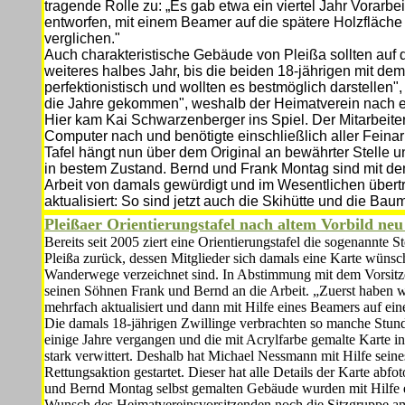
tragende Rolle zu: „Es gab etwa ein viertel Jahr Vorarbe
entworfen, mit einem Beamer auf die spätere Holzfläche p
verglichen."
Auch charakteristische Gebäude von Pleißa sollten auf de
weiteres halbes Jahr, bis die beiden 18-jährigen mit dem
perfektionistisch und wollten es bestmöglich darstel­len"
die Jahre gekommen", weshalb der Heimatverein nach e
Hier kam Kai Schwarzenberger ins Spiel. Der Mitarbeiter
Computer nach und benötigte einschließlich aller Feina
Tafel hängt nun über dem Original an bewährter Stelle und 
in bestem Zustand. Bernd und Frank Montag sind mit dem
Arbeit von damals gewürdigt und im We­sentlichen übert
aktualisiert: So sind jetzt auch die Skihütte und die Ba
Pleißaer Orientierungstafel nach altem Vorbild neu 
Bereits seit 2005 ziert eine Orientierungstafel die sogenannte S
Pleißa zurück, dessen Mitglieder sich damals eine Karte wünsc
Wanderwege verzeichnet sind. In Abstimmung mit dem Vorsit
seinen Söhnen Frank und Bernd an die Arbeit. „Zuerst haben wir 
mehrfach aktualisiert und dann mit Hilfe eines Beamers auf ein
Die damals 18-jährigen Zwillinge verbrachten so manche Stund
einige Jahre vergangen und die mit Acrylfarbe gemalte Karte 
stark verwittert. Deshalb hat Michael Nessmann mit Hilfe sei
Rettungsaktion gestartet. Dieser hat alle Details der Karte abf
und Bernd Montag selbst ge­malten Gebäude wurden mit Hilfe
Wunsch des Heimatvereinsvorsitzenden noch die Sitzgruppe am