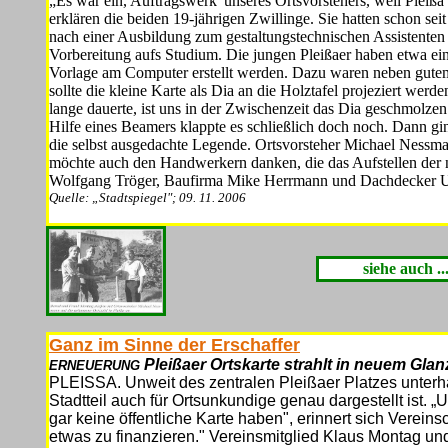
„Es war ein, Auftragswerk' unseres Ortsvorstehers, weil Pleißa n
erklären die beiden 19-jährigen Zwillinge. Sie hatten schon sei
nach einer Ausbil­dung zum gestaltungstechnischen Assistenten 
Vorbereitung aufs Studium. Die jun­gen Pleißaer haben etwa ei
Vorlage am Computer erstellt werden. Dazu wa­ren neben gute
sollte die kleine Karte als Dia an die Holztafel projeziert wer­
lange dauerte, ist uns in der Zwischenzeit das Dia geschmolzen
Hilfe eines Beamers klappte es schließlich doch noch. Dann gin
die selbst ausgedachte Legende. Ortsvorsteher Michael Nessman
möchte auch den Handwerkern dan­ken, die das Aufstellen der n
Wolfgang Tröger, Baufirma Mike Herrmann und Dachdecker U
Quelle: „Stadtspiegel"; 09. 11. 2006
siehe auch ..
Ganz im Sinne der Erschaffer
Pleißaer Ortskarte strahlt in neuem Glan
ERNEUERUNG
PLEISSA. Unweit des zentralen Pleißaer Platzes un­terhal
Stadtteil auch für Ortsunkundige genau dargestellt ist. 
gar keine öffentliche Karte ha­ben", erinnert sich Verein
etwas zu finan­zieren." Vereinsmitglied Klaus Montag 