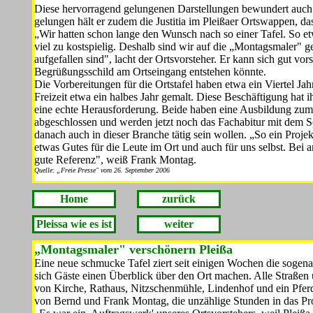
Diese hervorragend gelungenen Darstellungen bewundert auch d
gelun­gen hält er zudem die Justitia im Pleißaer Ortswappen, das 
„Wir hatten schon lange den Wunsch nach so einer Tafel. So et­
viel zu kostspielig. Deshalb sind wir auf die „Montagsmaler" 
aufgefallen sind", lacht der Ortsvorsteher. Er kann sich gut vor
Begrüßungsschild am Ortseingang ent­stehen könnte.
Die Vorbereitungen für die Ortstafel haben etwa ein Viertel Jah
Freizeit etwa ein halbes Jahr gemalt. Diese Beschäftigung hat
eine echte Herausforde­rung. Beide haben eine Ausbil­dung zum s
abgeschlossen und werden jetzt noch das Fachabitur mit dem S
danach auch in dieser Branche tätig sein wollen. „So ein Proje
etwas Gutes für die Leute im Ort und auch für uns selbst. Bei 
gute Referenz", weiß Frank Montag.
Quelle: „Freie Presse" vom 26. September 2006
Home
zurück
Pleissa wie es ist
weiter
„Montagsmaler" verschönern Pleißa
Eine neue schmucke Tafel ziert seit einigen Wochen die sogen
sich Gäste einen Überblick über den Ort machen. Alle Straßen
von Kirche, Rat­haus, Nitzschenmühle, Lindenhof und ein Pfer
von Bernd und Frank Montag, die unzählige Stunden in das Pro