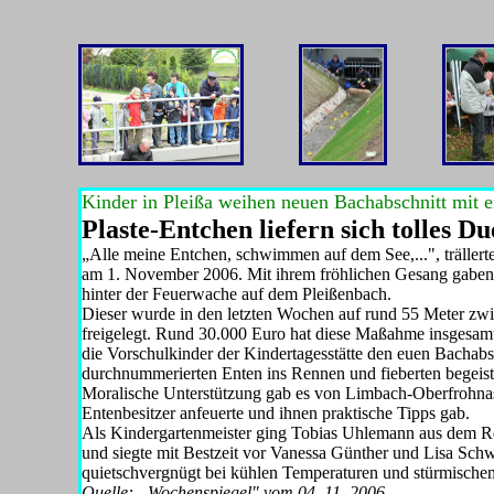
Kinder in Pleißa weihen neuen Bachabschnitt mit 
Plaste-Entchen liefern sich tolles Du
„Alle meine Entchen, schwimmen auf dem See,...", trällert
am 1. November 2006. Mit ihrem fröhlichen Gesang gaben s
hinter der Feuerwache auf dem Pleißenbach.
Dieser wurde in den letzten Wochen auf rund 55 Meter zw
freigelegt. Rund 30.000 Euro hat diese Maß­ahme insgesam
die Vorschulk­inder der Kindertagesstätte den euen Bachabsc
durchnummerierten Enten ins Rennen und fieberten begeist
Moralische Unterstützung gab es von Limbach-Oberfrohnas 
Entenbesitzer anfeuerte und ihnen praktische
Tipps gab.
Als Kindergartenmeister ging To­bias Uhlemann aus dem Re
und siegte mit Bestzeit vor Vanessa
Günther und Lisa Schwa
quietschvergnügt bei kühlen Temperaturen und stürmische
Quelle: „Wochenspiegel" vom 04. 11. 2006