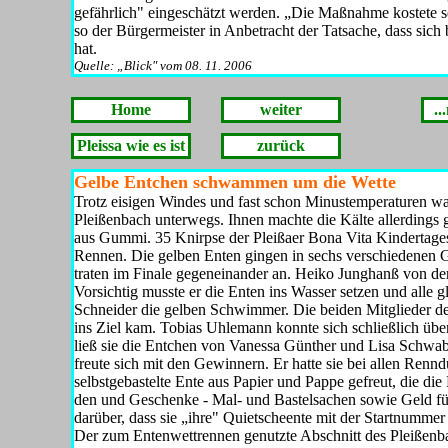
gefährlich" eingeschätzt werden. „Die Maßnahme kostete s
so der Bürgermeister in Anbe­tracht der Tatsache, dass sich 
hat.
Quelle: „Blick" vom 08. 11. 2006
Home
weiter
..
Pleissa wie es ist
zurück
Gelbe Entchen schwammen um die Wette
Trotz eisigen Windes und fast schon Minustempera­turen wa
Pleißenbach unterwegs. Ihnen machte die Kälte allerdings g
aus Gummi. 35 Knirpse der Pleißaer Bona Vita Kindertagesst
Rennen. Die gel­ben Enten gingen in sechs verschiedenen G
traten im Finale ge­geneinander an. Heiko Junghanß von der
Vorsichtig musste er die Enten ins Wasser setzen und alle 
Schneider die gelben Schwimmer. Die beiden Mitglieder der
ins Ziel kam. Tobias Uhlemann konnte sich schließlich übe
ließ sie die Entchen von Vanessa Gün­ther und Lisa Schwab
freute sich mit den Gewinnern. Er hatte sie bei allen Ren
selbstgebastelte Ente aus Papier und Pappe gefreut, die di
den und Geschenke - Mal- und Bastelsachen sowie Geld für
dar­über, dass sie „ihre" Quietscheente mit der Startnumme
Der zum Entenwettrennen genutzte Abschnitt des Pleißenba