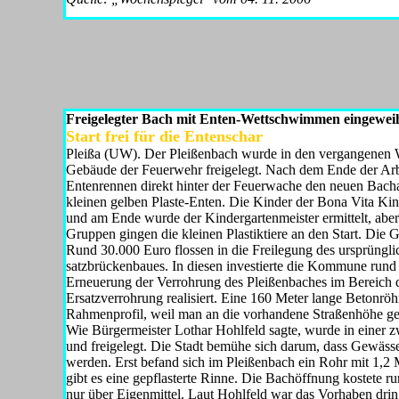
Freigelegter Bach mit Enten-Wettschwimmen eingeweiht
Start frei für die Entenschar
Pleißa (UW). Der Pleißenbach wurde in den vergangenen 
Ge­bäude der Feuerwehr freigelegt. Nach dem Ende der Arbe
Entenren­nen direkt hinter der Feuerwache den neuen Bachab
kleinen gelben Plaste-Enten. Die Kinder der Bona Vita Ki
und am Ende wurde der Kindergartenmeister ermittelt, aber 
Gruppen gingen die klei­nen Plastiktiere an den Start. Die G
Rund 30.000 Euro flossen in die Freilegung des ursprüngl
satzbrückenbaues. In diesen in­vestierte die Kommune rund 
Erneuerung der Verrohrung des Pleißenbaches im Bereich 
Ersatzverrohrung realisiert. Eine 160 Meter lange Betonr
Rahmenprofil, weil man an die vorhandene Stra­ßenhöhe ge
Wie Bürgermeister Lothar Hohl­feld sagte, wurde in einer 
und frei­gelegt. Die Stadt bemühe sich da­rum, dass Gewässe
werden. Erst befand sich im Pleißenbach ein Rohr mit 1,2 
gibt es eine gepflasterte Rinne. Die Bachöffnung kostete
nur über Eigenmittel. Laut Hohlfeld war das Vorhaben dri