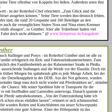
seine Tiere offenbar von Koppeln frei ließen. Außerdem seien ihm
.
ert - ist der Reiterhof-Chef erleichtert. „Zum Glück sind die
el böser ausgehen können." Seine Tiere werden ihm dennoch fehlen.
ofes statt, die rund 20 Gespanne und 160 Beteiligte an den
ten auch die verunglück­ten Stuten Nora und Nina einen Kremser
nfalls absagen", so Günther. Aber alle Teil­nehmer hatten viel
 Fahrt doch nicht abblasen." @
www.freiepresse.de/fotogalerie
nther
uch Haflinger und Ponys - im Reiterhof Günther sind sie alle zu
 Familie erfolgreich ein Reit- und Fahrtouristikunternehmen. Zum
zlich den Familienbetrieb an der Rabensteiner Straße in Pleißa.
 ausreichende Stallungen und die Weide vor der Haustür. Doch ein
 frühen Morgen bis spätabends gibt es jede Menge Arbeit, bei der
it der Dieselknappheit in der DDR. Aus der Not geboren, wurden
eitalter fängt man doch nicht wieder mit Pferdestärken an", sträubte
 die Chance. Mit seiner Spedition fuhr er Transporte für die
r er mit Stoffballen und Garnrollen unterwegs. Danach spannte er
ie Pferde sattzubekommen. „Von der Futterzuteilung hätte ich
ch schon etwas einfallen lassen", erinnert er sich schmunzelnd.
für wurden Reiten und Kutschfahrten ein neuer Schwerpunkt.
lienbetrieb eine gute Adresse. Einer der Höhepunkte ist das