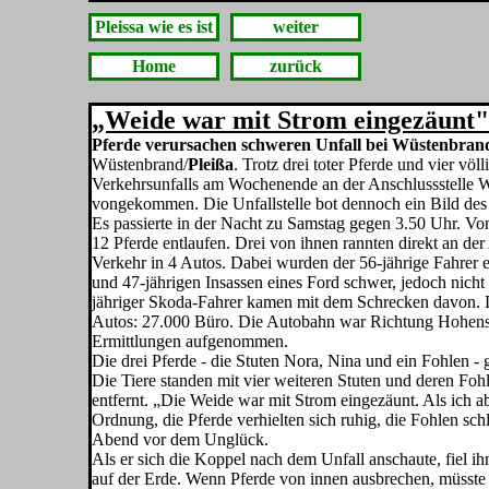
Pleissa wie es ist
weiter
Home
zurück
„Weide war mit Strom eingezäunt"
Pferde verursachen schweren Unfall bei Wüstenbrand 
Wüstenbrand/
Pleißa
. Trotz drei toter Pferde und vier völ
Verkehrs­unfalls am Wochenende an der An­schlussstelle 
vongekommen. Die Unfallstelle bot dennoch ein Bild des
Es passierte in der Nacht zu Samstag gegen 3.50 Uhr. Vo
12 Pferde entlaufen. Drei von ihnen rannten direkt an de
Verkehr in 4 Autos. Da­bei wurden der 56-jährige Fahrer ei
und 47-jährigen Insassen eines Ford schwer, jedoch nicht 
jähriger Skoda-Fahrer kamen mit dem Schrecken davon. Di
Autos: 27.000 Büro. Die Autobahn war Richtung Hohenstein
Ermittlungen aufgenommen.
Die drei Pferde - die Stuten Nora, Nina und ein Fohlen -
Die Tiere stan­den mit vier weiteren Stuten und deren Fo
entfernt. „Die Weide war mit Strom eingezäunt. Als ich 
Ordnung, die Pferde verhielten sich ruhig, die Fohlen schl
Abend vor dem Unglück.
Als er sich die Koppel nach dem Unfall anschaute, fiel i
auf der Erde. Wenn Pferde von innen ausbre­chen, müsste