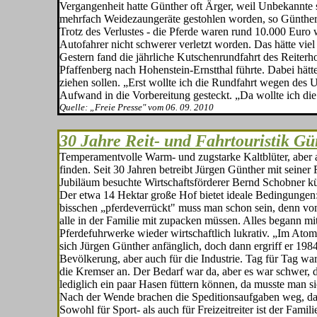
Vergangenheit hatte Günther oft Ärger, weil Unbekannte 
mehrfach Weidezaungeräte gestohlen wor­den, so Günther
Trotz des Verlustes - die Pferde waren rund 10.000 Euro w
Autofahrer nicht schwerer verletzt worden. Das hätte vi
Gestern fand die jährliche Kut­schenrundfahrt des Reiterh
Pfaffenberg nach Hohenstein-Ernstthal führte. Dabei hät
ziehen sollen. „Erst wollte ich die Rundfahrt wegen des U
Aufwand in die Vorbereitung gesteckt. „Da wollte ich die
Quelle: „Freie Presse" vom 06. 09. 2010
30 Jahre Reit- und Fahrtouristik Gü
Temperamentvolle Warm- und zugstarke Kaltblüter, aber a
finden. Seit 30 Jahren betreibt Jürgen Günther mit seiner
Jubiläum besuchte Wirtschaftsförderer Bernd Schobner kür
Der etwa 14 Hektar große Hof bietet ideale Bedingungen:
bisschen „pferdeverrückt" muss man schon sein, denn vom
alle in der Familie mit zupacken müssen. Alles begann m
Pferdefuhrwerke wieder wirtschaftlich lukrativ. „Im Atomz
sich Jürgen Günther anfänglich, doch dann ergriff er 1984
Bevölkerung, aber auch für die Industrie. Tag für Tag wa
die Kremser an. Der Bedarf war da, aber es war schwer, d
lediglich ein paar Hasen füttern können, da musste man si
Nach der Wende brachen die Speditionsaufgaben weg, da
Sowohl für Sport- als auch für Freizeitreiter ist der Fami