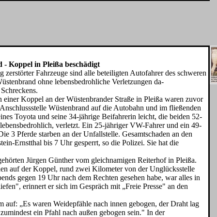
- Koppel in Pleißa beschädigt
lig zerstör­ter Fahrzeuge sind alle beteiligten Autofahrer des schweren
Wüstenbrand ohne le­bensbedrohliche Verletzungen da­
 Schreckens.
n einer Koppel an der Wüstenbrander Stra­ße in Pleißa waren zuvor
r Anschlussstelle Wüs­tenbrand auf die Autobahn und im fließenden
­nes Toyota und seine 34-jährige Bei­fahrerin leicht, die beiden 52-
lebensbedroh­lich, verletzt. Ein 25-jähriger VW-Fahrer und ein 49-
e 3 Pferde starben an der Unfallstelle. Gesamtschaden an den
-Ernstthal bis 7 Uhr gesperrt, so die Polizei. Sie hat die
 gehörten Jür­gen Günther vom gleichnamigen Reiterhof in Pleißa.
hlen auf der Koppel, rund zwei Kilometer von der Unglücksstelle
abends gegen 19 Uhr nach dem Rechten ge­sehen habe, war alles in
iefen", erinnert er sich im Gespräch mit „Freie Presse" an den
hm auf: „Es waren Weidepfähle nach innen ge­bogen, der Draht lag
 zumindest ein Pfahl nach außen gebogen sein." In der