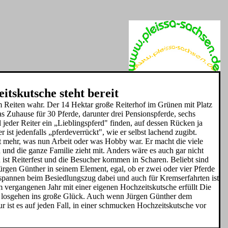
itskutsche steht bereit
 Reiten wahr. Der 14 Hektar große Reiterhof im Grünen mit Platz
as Zuhause für 30 Pferde, dar­unter drei Pensionspferde, sechs
 jeder Reiter ein „Lieblingspferd" finden, auf dessen Rücken ja
 ist jedenfalls „pferdeverrückt", wie er selbst lachend zugibt.
t mehr, was nun Arbeit oder was Hobby war. Er macht die viele
rn und die ganze Familie zieht mit. Anders wäre es auch gar nicht
 ist Reiterfest und die Besucher kommen in Scharen. Beliebt sind
rgen Günther in seinem Element, egal, ob er zwei oder vier Pferde
Gespannen beim Besiedlungszug dabei und auch für Kremserfahrten ist
m vergangenen Jahr mit einer eigenen Hochzeitskutsche erfüllt Die
 losgehen ins große Glück. Auch wenn Jürgen Gün­ther dem
r ist es auf jeden Fall, in einer schmucken Hochzeitskutsche vor