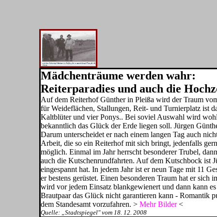
Mädchenträume werden wahr:
Reiterparadies und auch die Hochze
Auf dem Reiterhof Günther in Pleißa wird der Traum vom
für Weideflächen, Stallungen, Reit- und Turnierplatz ist d
Kaltblüter und vier Ponys.. Bei soviel Auswahl wird wohl
bekanntlich das Glück der Erde liegen soll. Jürgen Günther
Darum unterscheidet er nach einem langen Tag auch nich
Arbeit, die so ein Reiterhof mit sich bringt, jedenfalls ge
möglich. Einmal im Jahr herrscht besonderer Trubel, dann
auch die Kutschenrundfahrten. Auf dem Kutschbock ist Jü
eingespannt hat. In jedem Jahr ist er neun Tage mit 11 
er bestens gerüstet. Einen besonderen Traum hat er sich i
wird vor jedem Einsatz blankgewienert und dann kann es
Brautpaar das Glück nicht garantieren kann - Romantik pu
dem Standesamt vorzufahren. >
Mehr Bilder
<
Quelle: „Stadtspiegel" vom 18. 12. 2008