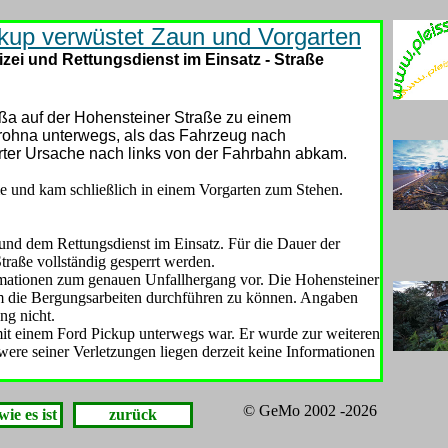
ickup verwüstet Zaun und Vorgarten
ei und Rettungsdienst im Einsatz - Straße
ßa auf der Hohensteiner Straße zu einem
frohna unterwegs, als das Fahrzeug nach
ärter Ursache nach links von der Fahrbahn abkam.
e und kam schließlich in einem Vorgarten zum Stehen.
.
und dem Rettungsdienst im Einsatz. Für die Dauer der
aße vollständig gesperrt werden.
ormationen zum genauen Unfallhergang vor. Die Hohensteiner
um die Bergungsarbeiten durchführen zu können. Angaben
ng nicht.
mit einem Ford Pickup unterwegs war. Er wurde zur weiteren
ere seiner Verletzungen liegen derzeit keine Informationen
© GeMo 2002 -2026
wie es ist
zurück