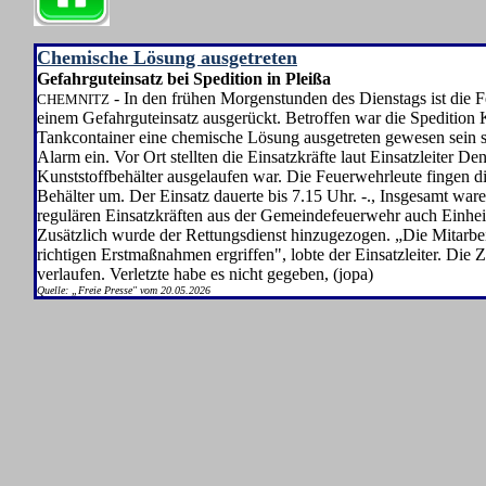
Chemische Lösung ausgetreten
Gefahrguteinsatz bei Spedition in Pleißa
- In den frühen Morgen­stunden des Dienstags ist die 
CHEMNITZ
einem Gefahrguteinsatz ausgerückt. Be­troffen war die Spedition
Tankcontainer eine chemische Lösung ausgetreten ge­wesen sein 
Alarm ein. Vor Ort stellten die Ein­satzkräfte laut Einsatzleiter D
Kunststoffbehälter ausgelaufen war. Die Feuerwehr­leute fingen di
Behälter um. Der Einsatz dauerte bis 7.15 Uhr. -., Insgesamt war
regulären Einsatzkräf­ten aus der Gemeindefeuerwehr auch Einhe
Zusätzlich wurde der Rettungs­dienst hinzugezogen. „Die Mitar­bei
richtigen Erstmaßnahmen ergriffen", lobte der Einsatzleiter. Di
verlaufen. Verletzte habe es nicht gegeben, (jopa)
Quelle: „Freie Presse" vom 20.05.2026