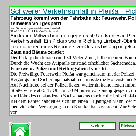
Schwerer Verkehrsunfall in Pleißa - P
Fahrzeug kommt von der Fahrbahn ab: Feuerwehr, Poliz
zeitweise voll gesperrt
Von Simone Esper und Andreas Kreschel
25.02.2026, 16:16 Uhr-Quelle: blick.de
Am frühen Mittwochmorgen gegen 5.50 Uhr kam es in Plei
Verkehrsunfall. Ein Pickup war in Richtung Limbach-Ober
Informationen eines Reporters vor Ort aus bislang ungekl
Zaun und Bäume zerstört
Der Pickup durchbrach rund 30 Meter Zaun, fällte mehrere Bäum
Durch die Wucht des Aufpralls entstand erheblicher Sachschaden
Feuerwehr, Polizei und Rettungsdienst vor Ort
Die Freiwillige Feuerwehr Pleißa war gemeinsam mit der Polizei 
Bergungs- und Sicherungsmaßnahmen musste die Hohensteiner Str
Auf Nachfrage bei der Polizei liegen weiterhin keine neuen Inf
Straße wurde ab 6.45 Uhr für 30 Minuten vollständig gesperrt, 
zur Höhe des entstandenen Sachschadens machte die Polizei bisla
Bei dem Fahrer handelt es sich um einen 43-jährigen Mann, der 
medizinischen Versorgung in ein Krankenhaus gebracht. Zur Schw
vor.
weiter
Pleissa 