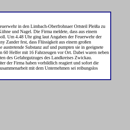
Feuerwehr in den Limbach-Oberfrohnaer Ortsteil Pleißa zu
 Kühne und Nagel. Die Firma meldete, dass aus einem
soll. Um 4.48 Uhr ging laut Angaben der Feuerwehr der
enny Zander fest, dass Flüssigkeit aus einem großen
e austretende Sub­stanz auf und pumpten sie in ge­eignete
en 60 Helfer mit 16 Fahrzeugen vor Ort. Dabei wa­ren neben
iten des Gefahrgut­zuges des Landkreises Zwickau.
ter der Firma haben vorbildlich reagiert und sofort die
e Zusammenarbeit mit dem Unternehmen sei reibungslos