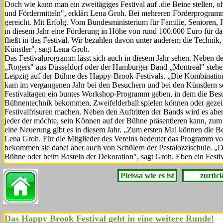
Doch wie kann man ein zweitägiges Festival auf .die Beine stellen, o
und Fördermit­teln", erklärt Lena Groh. Bei mehre­ren Förderprogram
gereicht. Mit Erfolg. Vom Bundesmi­nisterium für Familie, Senioren
in diesem Jahr ei­ne Förderung in Höhe von rund 100.000 Euro für
fließt in das Festival. Wir be­zahlen davon unter anderem die Technik
Künst­ler", sagt Lena Groh.
Das Festivalprogramm lässt sich auch in diesem Jahr sehen. Neben 
„Rogers" aus Düsseldorf oder der Hamburger Band „Montreal" stehe
Leipzig auf der Bühne des Happy-Brook-Festivals. „Die Kombinati­
kam im ver­gangenen Jahr bei den Besuchern und bei den Künstlern se
Festivaltagen ein buntes Workshop-Programm geben, in dem die Besuc
Bühnentechnik bekom­men, Zweifelderball spielen können oder gezei
Festivalfrisuren machen. Neben den Auftritten der Bands wird es abe
jeder der möchte, sein Können auf der Bühne präsentieren kann, zum
eine Neuerung gibt es in diesem Jahr. „Zum ersten Mal können die B
Lena Groh. Für die Mitglieder des Vereins bedeutet das Programm vo
bekommen sie dabei aber auch von Schülern der Pestalozzischule. „D
Büh­ne oder beim Basteln der Dekorati­on", sagt Groh. Eben ein Festi
Pleissa wie es ist
zurüc
Das Happy Brook Festival geht in eine weitere Runde!