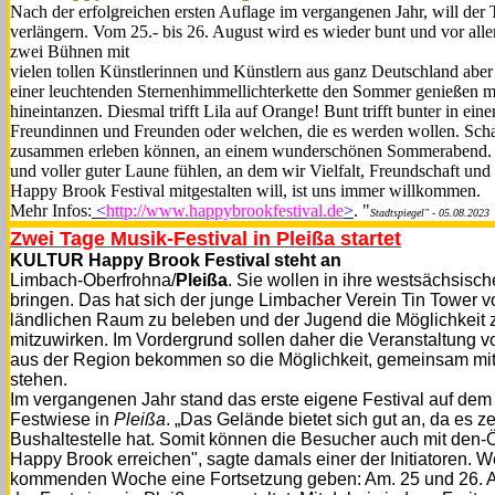
Nach der erfolgreichen ersten Auflage im vergangenen Jahr, will der
verlängern. Vom 25.- bis 26. August wird es wieder bunt und vor alle
zwei Bühnen mit
vielen tollen Künstlerinnen und Künstlern aus ganz Deutsch­land ab
einer leuchtenden Sternenhimmellichterkette den Sommer ge­nießen m
hineintanzen. Diesmal trifft Lila auf Orange! Bunt trifft bunter in e
Freundinnen und Freunden oder welchen, die es werden wollen. Schaf
zusammen erleben können, an einem wunderschönen Sommerabend. E
und voller guter Laune fühlen, an dem wir Vielfalt, Freundschaft und
Happy Brook Festival mitgestalten will, ist uns immer willkommen.
Mehr Infos:
<
http://www.happybrookfestival.de
>
. "
Stadtspiegel" - 05.08.2023
Zwei Tage Musik-Festival in Pleißa startet
KULTUR Happy Brook Festival steht an
Limbach-Oberfrohna/
Pleißa
. Sie wol­len in ihre westsächsisc
bringen. Das hat sich der junge Limbacher Verein Tin Tower vo
ländlichen Raum zu beleben und der Ju­gend die Möglichkeit z
mitzuwirken. Im Vordergrund sollen daher die Veranstaltun
aus der Regi­on bekommen so die Möglich­keit, gemeinsam mit
stehen.
Im vergangenen Jahr stand das erste eigene Festival auf dem 
Festwiese in
Pleißa
. „Das Gelände bietet sich gut an, da es ze
Bushaltestelle hat. Somit können die Besucher auch mit den-Ö
Happy Brook erreichen", sagte damals einer der Initiatoren. Wei
kommenden Woche eine Fortsetzung geben: Am. 25 und 26. Au