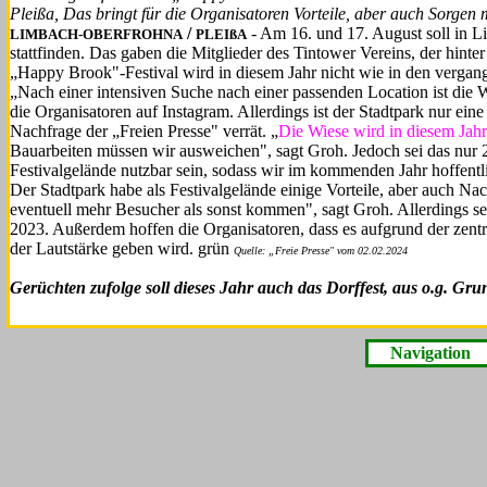
Pleißa, Das bringt für die Organisatoren Vortei­le, aber auch Sorgen m
/
- Am 16. und 17. August soll in 
LIMBACH-OBERFROHNA
PLEIßA
stattfinden. Das gaben die Mitglieder des Tintower Vereins, der hint
„Happy Brook"-Festival wird in diesem Jahr nicht wie in den vergangen
„Nach einer intensiven Suche nach einer passenden Location ist die W
die Organi­satoren auf Instagram. Allerdings ist der Stadtpark nur e
Nachfrage der „Freien Pres­se" verrät. „
Die Wiese wird in diesem Jah
Bauarbeiten müssen wir ausweichen", sagt Groh. Jedoch sei das nur 20
Festivalge­lände nutzbar sein, sodass wir im kommenden Jahr hoffent
Der Stadtpark habe als Festivalge­lände einige Vorteile, aber auch Nac
eventuell mehr Besucher als sonst kommen", sagt Groh. Allerdings s
2023. Außerdem hoffen die Organisatoren, dass es aufgrund der z
der Laut­stärke geben wird. grün
Quelle: „Freie Presse" vom 02.02.2024
Gerüchten zufolge soll dieses Jahr auch das Dorffest, aus o.g. Gru
Navigation