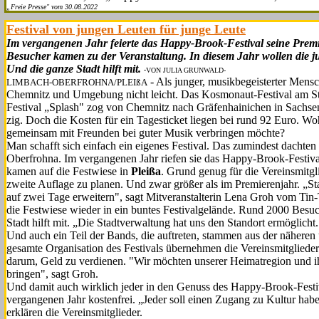
„Freie Presse" vom 30.08.2022
Festival von jungen Leuten für junge Leute
Im vergangenen Jahr feierte das Happy-Brook-Festival seine Premi
Besucher kamen zu der Veranstal­tung. In diesem Jahr wol­len die 
Und die gan­ze Stadt hilft mit.
-
VON JULIA GRUNWALD-
- Als junger, musikbegeisterter Mensch
LIMBACH-OBERFROHNA/PLEIßA
Chemnitz und Umgebung nicht leicht. Das Kosmonaut-Festival am Sta
Festival „Splash" zog von Chemnitz nach Gräfenhainichen in Sachsen-
zig. Doch die Kosten für ein Tagesti­cket liegen bei rund 92 Euro.
gemeinsam mit Freun­den bei guter Musik verbringen möchte?
Man schafft sich einfach ein eige­nes Festival. Das zumindest dachte
Oberfrohna. Im vergangenen Jahr riefen sie das Happy-Brook-Festiv
kamen auf die Festwiese in
Pleißa
. Grund genug für die Vereinsmitgli
zweite Auflage zu planen. Und zwar größer als im Pre­mierenjahr. „St
auf zwei Tage erweitern", sagt Mitveranstalterin Lena Groh vom Tin
die Festwiese wieder in ein buntes Festivalgelände. Rund 2000 Besu
Stadt hilft mit. „Die Stadtverwaltung hat uns den Standort ermöglicht
Und auch ein Teil der Bands, die auftreten, stammen aus der näheren
gesam­te Organisation des Festivals über­nehmen die Vereinsmitglieder
darum, Geld zu verdienen. "Wir möchten unserer Heimatregion und 
bringen", sagt Groh.
Und damit auch wirklich jeder in den Genuss des Happy-Brook-Festiv
vergangenen Jahr kostenfrei. „Jeder soll einen Zu­gang zu Kultur hab
erklären die Vereinsmitglieder.