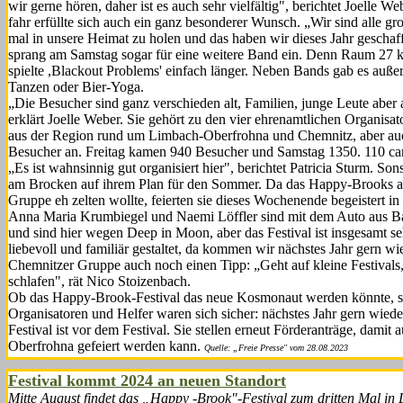
wir gerne hören, daher ist es auch sehr vielfältig", berichtet Joelle W
fahr erfüllte sich auch ein ganz besonderer Wunsch. „Wir sind alle gro
mal in unsere Heimat zu holen und das haben wir dieses Jahr geschaf
sprang am Samstag sogar für eine weitere Band ein. Denn Raum 27 ko
spielte ,Blackout Problems' einfach länger. Neben Bands gab es auße
Tanzen oder Bier-Yoga.
„Die Besucher sind ganz verschie­den alt, Familien, junge Leute aber
erklärt Joelle Weber. Sie gehört zu den vier ehrenamtlichen Organisato
aus der Region rund um Limbach-Oberfrohna und Chemnitz, aber auch
Besucher an. Frei­tag kamen 940 Besucher und Sams­tag 1350. 110 c
„Es ist wahnsinnig gut organi­siert hier", berichtet Patricia Sturm. S
am Brocken auf ihrem Plan für den Sommer. Da das Happy-Brooks abe
Gruppe eh zelten wollte, feierten sie dieses Wochenende begeistert i
Anna Maria Krumbiegel und Naemi Löffler sind mit dem Auto aus B
und sind hier wegen Deep in Moon, aber das Festival ist insgesamt sehr
liebevoll und fami­liär gestaltet, da kommen wir nächs­tes Jahr gern 
Chemnitzer Gruppe auch noch ei­nen Tipp: „Geht auf kleine Festivals
schlafen", rät Nico Stoizenbach.
Ob das Happy-Brook-Festival das neue Kosmonaut werden könnte, st
Organisatoren und Helfer waren sich sicher: nächstes Jahr gern wiede
Festival ist vor dem Festival. Sie stellen erneut Förderanträge, damit
Oberfrohna gefeiert werden kann.
Quelle: „Freie Presse" vom 28.08.2023
Festival kommt 2024 an neuen Standort
Mitte August findet das „Happy -Brook"-Festival zum dritten Mal in L