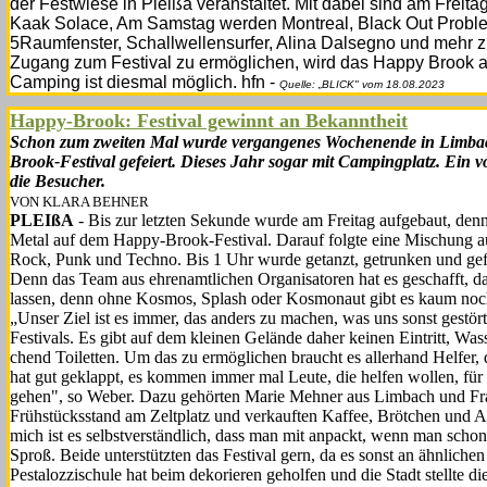
der Festwiese in Pleißa veranstal­tet. Mit dabei sind am Frei
Kaak Solace, Am Samstag werden Montreal, Black Out Proble
5Raumfenster, Schallwel­lensurfer, Alina Dalsegno und mehr zu
Zugang zum Festival zu ermöglichen, wird das Happy Brook auc
Camping ist diesmal möglich. hfn -
Quelle: „BLICK" vom 18.08.2023
Happy-Brook: Festival gewinnt an Bekanntheit
Schon zum zweiten Mal wurde vergangenes Wochenende in Limbac
Brook-Festival gefeiert. Dieses Jahr sogar mit Campingplatz. Ein v
die Besucher.
VON KLARA BEHNER
PLEIßA
- Bis zur letzten Sekunde wurde am Freitag aufgebaut, den
Metal auf dem Hap­py-Brook-Festival. Darauf folgte eine Mischung au
Rock, Punk und Techno. Bis 1 Uhr wurde getanzt, getrunken und gefei
Denn das Team aus ehrenamtlichen Organisatoren hat es geschafft, das
lassen, denn ohne Kosmos, Splash oder Kosmonaut gibt es kaum noch
„Unser Ziel ist es immer, das an­ders zu machen, was uns sonst ge­stört
Festivals. Es gibt auf dem kleinen Gelände daher kei­nen Eintritt, Wa
chend Toiletten. Um das zu ermöglichen braucht es allerhand Helfer, 
hat gut ge­klappt, es kommen immer mal Leu­te, die helfen wollen, für
gehen", so Weber. Da­zu gehörten Marie Mehner aus Limbach und Fra
Früh­stücksstand am Zeltplatz und ver­kauften Kaffee, Brötchen und Au
mich ist es selbst­verständlich, dass man mit anpackt, wenn man schon k
Sproß. Beide unterstützten das Festi­val gern, da es sonst an ähnlich
Pestalozzischule hat beim dekorieren geholfen und die Stadt stellte 