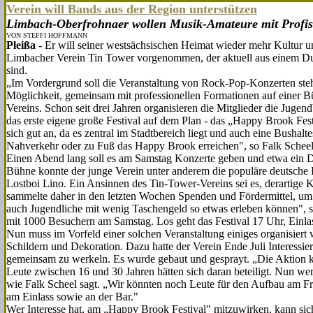
Verein will Bands aus der Region unterstützen
Limbach-Oberfrohnaer wollen Musik-Amateure mit Profis 
VON STEFFI HOFFMANN
Pleißa
- Er will seiner westsächsischen Heimat wieder mehr Kultur u
Limbacher Verein Tin Tower vorgenommen, der aktu­ell aus einem Dutz
sind.
„Im Vordergrund soll die Veran­staltung von Rock-Pop-Konzerten s
Möglichkeit, gemeinsam mit professionellen For­mationen auf einer Bü
Vereins. Schon seit drei Jahren organisieren die Mitglieder die Juge
das erste eigene große Festival auf dem Plan - das „Happy Brook Fest
sich gut an, da es zen­tral im Stadtbereich liegt und auch eine Bushal
Nahverkehr oder zu Fuß das Happy Brook erreichen", so Falk Scheel
Einen Abend lang soll es am Samstag Konzerte geben und etwa ein Du
Bühne konnte der junge Verein unter anderem die populäre deutsch
Lostboi Lino. Ein Ansinnen des Tin-Tower-Vereins sei es, derartige K
sammelte daher in den letzten Wochen Spenden und Fördermittel, um ei
auch Jugendliche mit wenig Ta­schengeld so etwas erleben können", s
mit 1000 Be­suchern am Samstag. Los geht das Festival 17 Uhr, Einlas
Nun muss im Vorfeld einer sol­chen Veranstaltung einiges organi­sier
Schildern und Dekoration. Dazu hatte der Ver­ein Ende Juli Interessie
gemeinsam zu werkeln. Es wurde gebaut und gesprayt. „Die Aktion ka
Leute zwischen 16 und 30 Jahren hätten sich daran beteiligt. Nun wer
wie Falk Scheel sagt. „Wir könnten noch Leute für den Aufbau am 
am Einlass sowie an der Bar."
Wer Interesse hat, am „Happy Brook Fes­tival" mitzuwirken, kann si